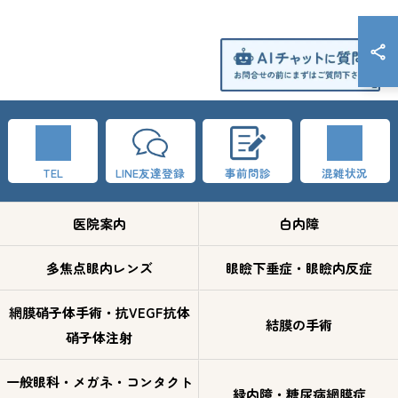
TEL
LINE友達登録
事前問診
混雑状況
医院案内
白内障
多焦点眼内レンズ
眼瞼下垂症・眼瞼内反症
網膜硝子体手術・抗VEGF抗体
結膜の手術
硝子体注射
一般眼科・メガネ・コンタクト
緑内障・糖尿病網膜症