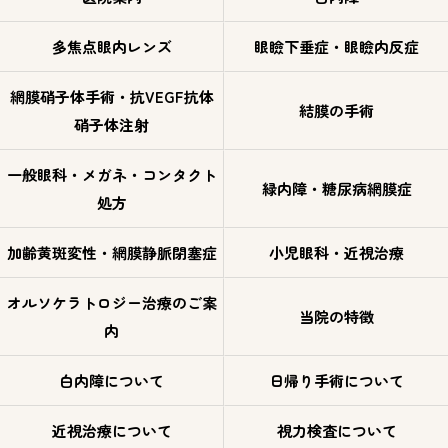
多焦点眼内レンズ
眼瞼下垂症・眼瞼内反症
網膜硝子体手術・抗VEGF抗体
結膜の手術
硝子体注射
一般眼科・メガネ・コンタクト
緑内障・糖尿病網膜症
処方
加齢黄斑変性・網膜静脈閉塞症
小児眼科・近視治療
オルソケラトロジー治療のご案
当院の特徴
内
白内障について
日帰り手術について
近視治療について
視力検査について