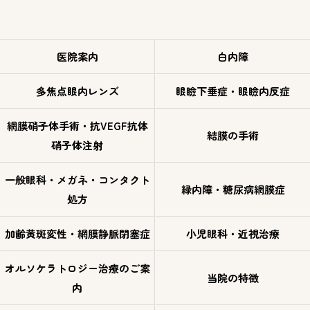
医院案内
白内障
多焦点眼内レンズ
眼瞼下垂症・眼瞼内反症
網膜硝子体手術・抗VEGF抗体
結膜の手術
硝子体注射
一般眼科・メガネ・コンタクト
緑内障・糖尿病網膜症
処方
加齢黄斑変性・網膜静脈閉塞症
小児眼科・近視治療
オルソケラトロジー治療のご案
当院の特徴
内