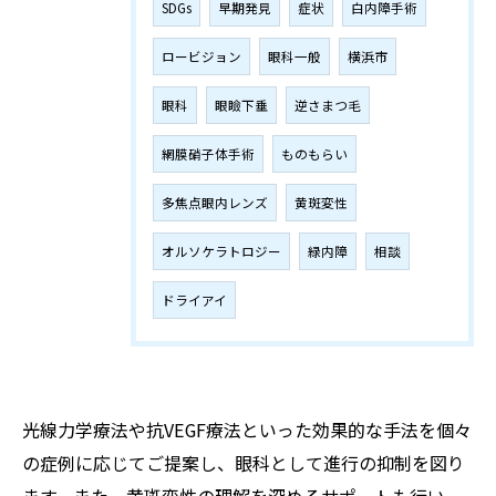
SDGs
早期発見
症状
白内障手術
ロービジョン
眼科一般
横浜市
眼科
眼瞼下垂
逆さまつ毛
網膜硝子体手術
ものもらい
多焦点眼内レンズ
黄斑変性
オルソケラトロジー
緑内障
相談
ドライアイ
光線力学療法や抗VEGF療法といった効果的な手法を個々
の症例に応じてご提案し、眼科として進行の抑制を図り