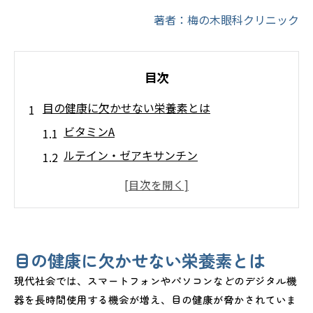
著者：梅の木眼科クリニック
目次
目の健康に欠かせない栄養素とは
ビタミンA
ルテイン・ゼアキサンチン
ビタミンB群
目に良い食べ物と効果的な摂取法
アントシアニンを含む食品
アスタキサンチンを含む食品
目の健康に欠かせない栄養素とは
ビタミンCとEを含む食品
現代社会では、スマートフォンやパソコンなどのデジタル機
目の健康を守るための食事プラン
器を長時間使用する機会が増え、目の健康が脅かされていま