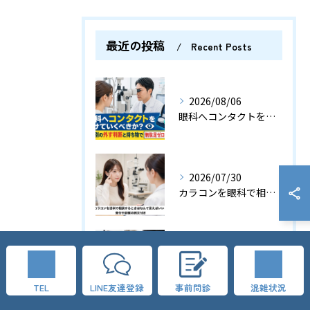
最近の投稿
Recent Posts
2026/08/06
眼科へコンタクトをつけていくべきか？検査別の外す判断と持ち物で無駄足ゼロの指南
2026/07/30
カラコンを眼科で相談するときはなんて言えばいい？受付や診察の例文付き
2026/07/24
眼科へアイメイクしたままで受診はOK？落とす範囲と最速対処で安心
TEL
LINE友達登録
事前問診
混雑状況