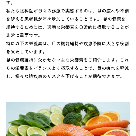
す。
朝食の理想的なメニュー
私たち眼科医が日々の診療で実感するのは、目の疲れや不調
昼食・夕食での栄養バランス
を訴える患者様が年々増加していることです。 目の健康を
間食・おやつの選び方
維持するためには、適切な栄養素を日常的に摂取することが
年代別・目の健康を守るための栄養摂取法
非常に重要です。
特に以下の栄養素は、目の機能維持や疾患予防に大きな役割
子どもから20代：発達期の目の健康
を果たしています。
30代～40代：目の疲れが気になる世代
目の健康維持に欠かせない主な栄養素をご紹介します。これ
50代以降：加齢による目の変化に対応する
らの栄養素をバランスよく摂取することで、目の疲れを軽減
目の健康を守るための生活習慣
し、様々な眼疾患のリスクを下げることが期待できます。
適切な休息とブルーライト対策
適切な睡眠と水分摂取
定期的な眼科検診の重要性
まとめ：目の健康を守るための総合的なアプロ
ーチ