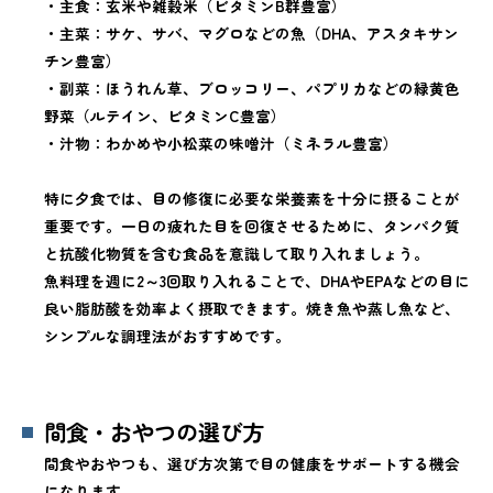
・主食：玄米や雑穀米（ビタミンB群豊富）
・主菜：サケ、サバ、マグロなどの魚（DHA、アスタキサン
チン豊富）
・副菜：ほうれん草、ブロッコリー、パプリカなどの緑黄色
野菜（ルテイン、ビタミンC豊富）
・汁物：わかめや小松菜の味噌汁（ミネラル豊富）
特に夕食では、目の修復に必要な栄養素を十分に摂ることが
重要です。一日の疲れた目を回復させるために、タンパク質
と抗酸化物質を含む食品を意識して取り入れましょう。
魚料理を週に2～3回取り入れることで、DHAやEPAなどの目に
良い脂肪酸を効率よく摂取できます。焼き魚や蒸し魚など、
シンプルな調理法がおすすめです。
間食・おやつの選び方
間食やおやつも、選び方次第で目の健康をサポートする機会
になります。