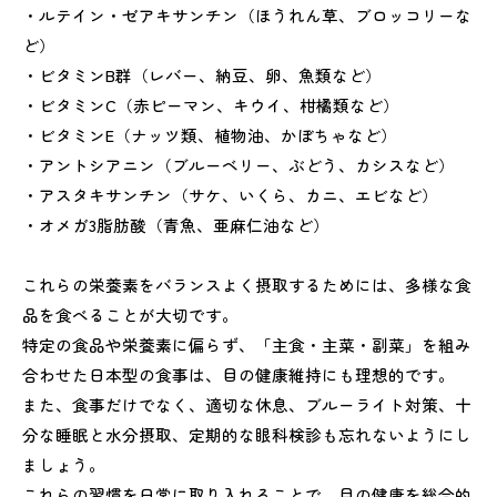
・ルテイン・ゼアキサンチン（ほうれん草、ブロッコリーな
ど）
・ビタミンB群（レバー、納豆、卵、魚類など）
・ビタミンC（赤ピーマン、キウイ、柑橘類など）
・ビタミンE（ナッツ類、植物油、かぼちゃなど）
・アントシアニン（ブルーベリー、ぶどう、カシスなど）
・アスタキサンチン（サケ、いくら、カニ、エビなど）
・オメガ3脂肪酸（青魚、亜麻仁油など）
これらの栄養素をバランスよく摂取するためには、多様な食
品を食べることが大切です。
特定の食品や栄養素に偏らず、「主食・主菜・副菜」を組み
合わせた日本型の食事は、目の健康維持にも理想的です。
また、食事だけでなく、適切な休息、ブルーライト対策、十
分な睡眠と水分摂取、定期的な眼科検診も忘れないようにし
ましょう。
これらの習慣を日常に取り入れることで、目の健康を総合的