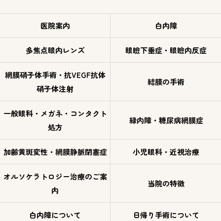
医院案内
白内障
多焦点眼内レンズ
眼瞼下垂症・眼瞼内反症
網膜硝子体手術・抗VEGF抗体
結膜の手術
硝子体注射
一般眼科・メガネ・コンタクト
緑内障・糖尿病網膜症
処方
加齢黄斑変性・網膜静脈閉塞症
小児眼科・近視治療
オルソケラトロジー治療のご案
当院の特徴
内
白内障について
日帰り手術について