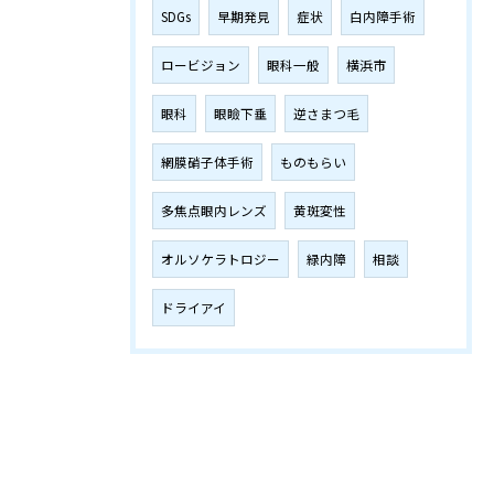
SDGs
早期発見
症状
白内障手術
ロービジョン
眼科一般
横浜市
眼科
眼瞼下垂
逆さまつ毛
網膜硝子体手術
ものもらい
多焦点眼内レンズ
黄斑変性
オルソケラトロジー
緑内障
相談
ドライアイ