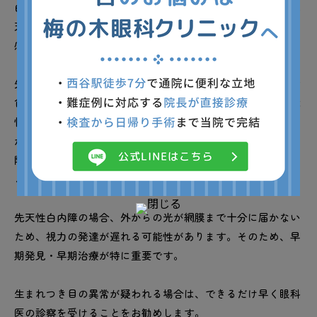
白内障は、生まれつき発症する先天性白内障もあります。先
天性白内障の主な原因には、遺伝的要因（先天素因）と胎内
感染が挙げられます。
先天素因による白内障は、常染色体優性遺伝によるものと染
色体異常によるものがあります。親から子へと遺伝する可能
性があり、家族性に発症することがあります。 また、母親
が妊娠中に風疹などの感染症にかかると、胎児に先天性白内
障が発症するリスクが高まります。
これを胎内感染による先天性白内障といいます。
先天性白内障の場合、外からの光が網膜まで十分に届かない
ため、視力の発達が遅れる可能性があります。そのため、早
期発見・早期治療が特に重要です。
生まれつき目の異常が疑われる場合は、できるだけ早く眼科
医の診察を受けることをお勧めします。