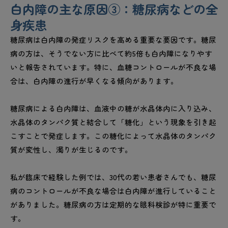
白内障の主な原因③：糖尿病などの全
身疾患
糖尿病は白内障の発症リスクを高める重要な要因です。糖尿
病の方は、そうでない方に比べて約5倍も白内障になりやす
いと報告されています。特に、血糖コントロールが不良な場
合は、白内障の進行が早くなる傾向があります。
糖尿病による白内障は、血液中の糖が水晶体内に入り込み、
水晶体のタンパク質と結合して「糖化」という現象を引き起
こすことで発症します。この糖化によって水晶体のタンパク
質が変性し、濁りが生じるのです。
私が臨床で経験した例では、30代の若い患者さんでも、糖尿
病のコントロールが不良な場合は白内障が進行していること
がありました。糖尿病の方は定期的な眼科検診が特に重要で
す。