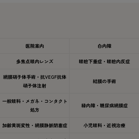
医院案内
白内障
多焦点眼内レンズ
眼瞼下垂症・眼瞼内反症
網膜硝子体手術・抗VEGF抗体
結膜の手術
硝子体注射
一般眼科・メガネ・コンタクト
緑内障・糖尿病網膜症
処方
加齢黄斑変性・網膜静脈閉塞症
小児眼科・近視治療