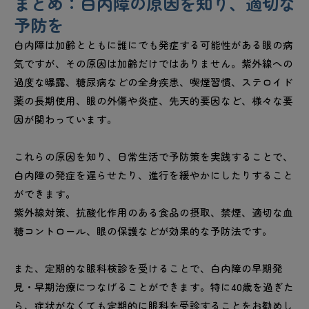
まとめ：白内障の原因を知り、適切な
予防を
白内障は加齢とともに誰にでも発症する可能性がある眼の病
気ですが、その原因は加齢だけではありません。紫外線への
過度な曝露、糖尿病などの全身疾患、喫煙習慣、ステロイド
薬の長期使用、眼の外傷や炎症、先天的要因など、様々な要
因が関わっています。
これらの原因を知り、日常生活で予防策を実践することで、
白内障の発症を遅らせたり、進行を緩やかにしたりすること
ができます。
紫外線対策、抗酸化作用のある食品の摂取、禁煙、適切な血
糖コントロール、眼の保護などが効果的な予防法です。
また、定期的な眼科検診を受けることで、白内障の早期発
見・早期治療につなげることができます。特に40歳を過ぎた
ら、症状がなくても定期的に眼科を受診することをお勧めし