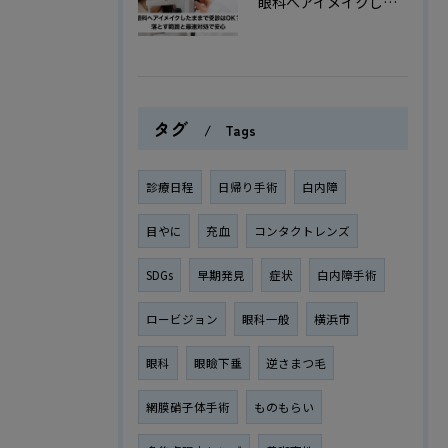
眼科へアイメイクしたままで受診はOK？落とす範囲と最速対処で安心
タグ
Tags
診療日程
日帰り手術
白内障
目やに
充血
コンタクトレンズ
SDGs
早期発見
症状
白内障手術
ロービジョン
眼科一般
横浜市
眼科
眼瞼下垂
逆さまつ毛
網膜硝子体手術
ものもらい