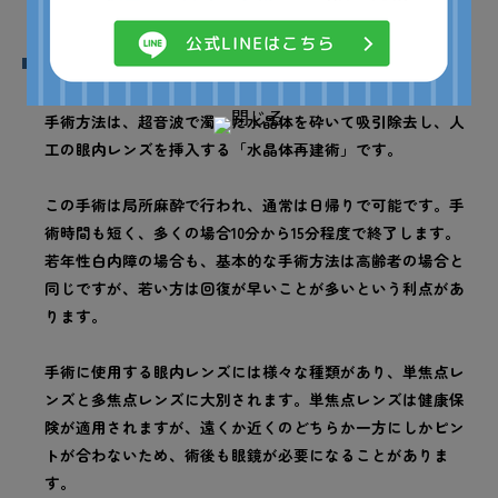
2. 手術による治療
白内障の根本的な治療法は手術です。現在主流となっている
手術方法は、超音波で濁った水晶体を砕いて吸引除去し、人
工の眼内レンズを挿入する「水晶体再建術」です。
この手術は局所麻酔で行われ、通常は日帰りで可能です。手
術時間も短く、多くの場合10分から15分程度で終了します。
若年性白内障の場合も、基本的な手術方法は高齢者の場合と
同じですが、若い方は回復が早いことが多いという利点があ
ります。
手術に使用する眼内レンズには様々な種類があり、単焦点レ
ンズと多焦点レンズに大別されます。単焦点レンズは健康保
険が適用されますが、遠くか近くのどちらか一方にしかピン
トが合わないため、術後も眼鏡が必要になることがありま
す。