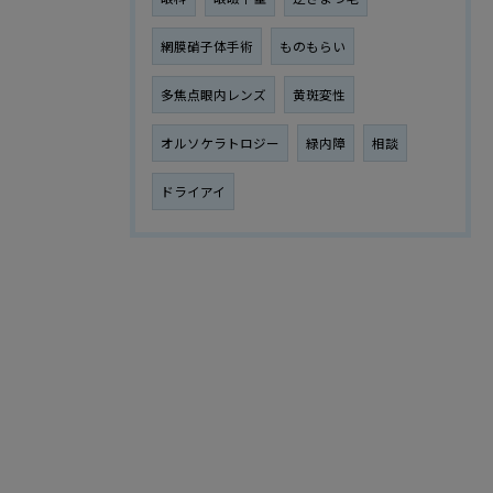
網膜硝子体手術
ものもらい
多焦点眼内レンズ
黄斑変性
オルソケラトロジー
緑内障
相談
ドライアイ