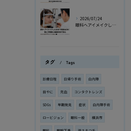
2026/07/24
眼科へアイメイクしたままで受診はOK？落とす範囲と最速対処で安心
タグ
Tags
診療日程
日帰り手術
白内障
目やに
充血
コンタクトレンズ
SDGs
早期発見
症状
白内障手術
ロービジョン
眼科一般
横浜市
眼科
眼瞼下垂
逆さまつ毛