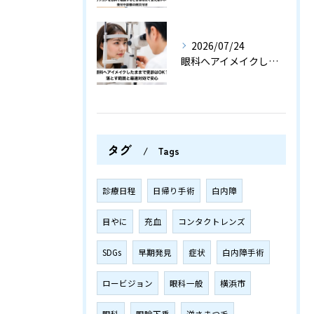
2026/07/24
眼科へアイメイクしたままで受診はOK？落とす範囲と最速対処で安心
タグ
Tags
診療日程
日帰り手術
白内障
目やに
充血
コンタクトレンズ
SDGs
早期発見
症状
白内障手術
ロービジョン
眼科一般
横浜市
眼科
眼瞼下垂
逆さまつ毛