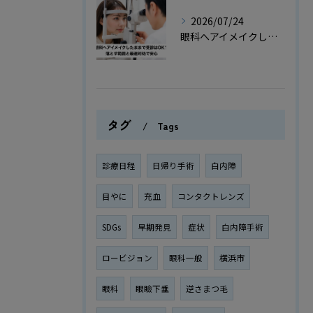
2026/07/24
眼科へアイメイクしたままで受診はOK？落とす範囲と最速対処で安心
タグ
Tags
診療日程
日帰り手術
白内障
目やに
充血
コンタクトレンズ
SDGs
早期発見
症状
白内障手術
ロービジョン
眼科一般
横浜市
眼科
眼瞼下垂
逆さまつ毛