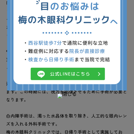
は、水晶体の濁りはわずかで、日常生活にほとんど支障があ
りません。この時期には、進行を遅らせるための点眼薬によ
る治療が行われることがあります。
ただし、点眼薬は濁りを透明に戻すものではなく、あくまで
も進行を抑えるための措置です。
中期になると、かすみや見えにくさが出てきて、日常生活に
支障が見られるようになります。
この段階では、手術による治療が検討されます。
進行期では、水晶体の濁りが強くなり、視力が大きく低下し
ます。この時期には、視力を回復させるために手術が必要と
なります。
白内障手術は、濁った水晶体を取り除き、人工的な眼内レン
ズを入れる外科手術です。
梅の木眼科クリニックでは、日帰り手術として実施してお