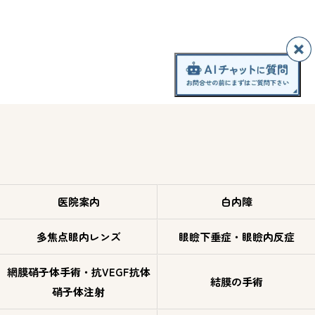
医院案内
白内障
多焦点眼内レンズ
眼瞼下垂症・眼瞼内反症
網膜硝子体手術・抗VEGF抗体
結膜の手術
硝子体注射