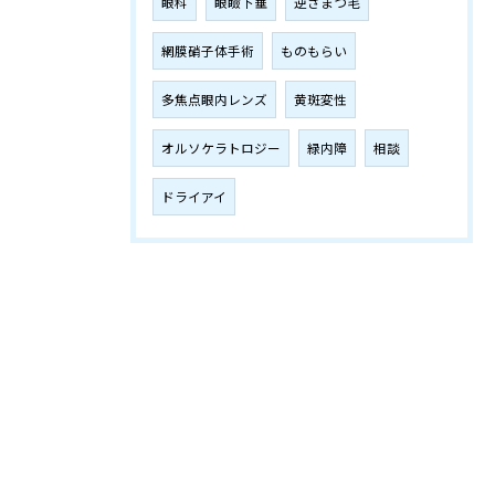
眼科
眼瞼下垂
逆さまつ毛
網膜硝子体手術
ものもらい
多焦点眼内レンズ
黄斑変性
オルソケラトロジー
緑内障
相談
ドライアイ