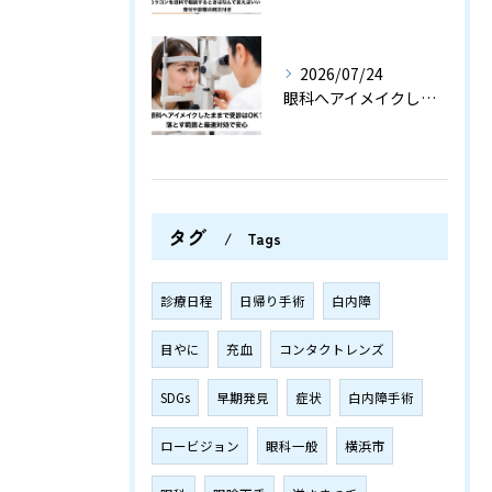
2026/07/24
眼科へアイメイクしたままで受診はOK？落とす範囲と最速対処で安心
タグ
Tags
診療日程
日帰り手術
白内障
目やに
充血
コンタクトレンズ
SDGs
早期発見
症状
白内障手術
ロービジョン
眼科一般
横浜市