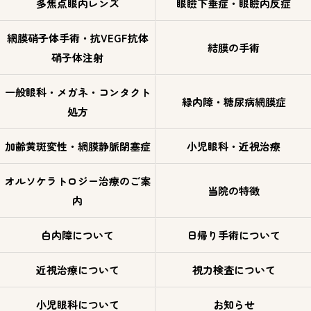
多焦点眼内レンズ
眼瞼下垂症・眼瞼内反症
網膜硝子体手術・抗VEGF抗体
結膜の手術
硝子体注射
一般眼科・メガネ・コンタクト
緑内障・糖尿病網膜症
処方
加齢黄斑変性・網膜静脈閉塞症
小児眼科・近視治療
オルソケラトロジー治療のご案
当院の特徴
内
白内障について
日帰り手術について
近視治療について
視力検査について
小児眼科について
お知らせ