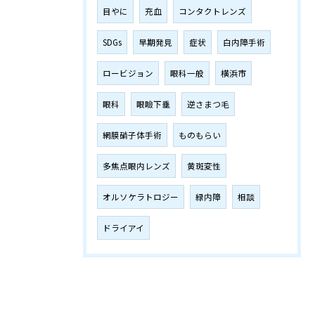
目やに
充血
コンタクトレンズ
SDGs
早期発見
症状
白内障手術
ロービジョン
眼科一般
横浜市
眼科
眼瞼下垂
逆さまつ毛
網膜硝子体手術
ものもらい
多焦点眼内レンズ
黄斑変性
オルソケラトロジー
緑内障
相談
ドライアイ