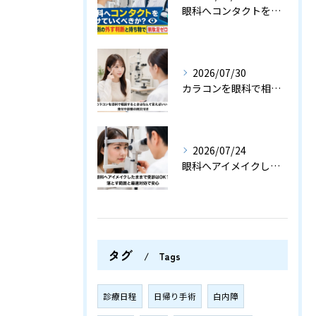
眼科へコンタクトをつけていくべきか？検査別の外す判断と持ち物で無駄足ゼロの指南
2026/07/30
カラコンを眼科で相談するときはなんて言えばいい？受付や診察の例文付き
2026/07/24
眼科へアイメイクしたままで受診はOK？落とす範囲と最速対処で安心
タグ
Tags
診療日程
日帰り手術
白内障