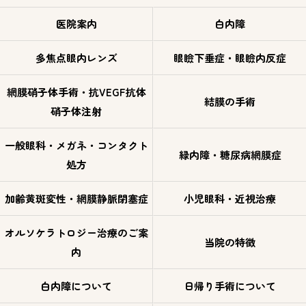
医院案内
白内障
多焦点眼内レンズ
眼瞼下垂症・眼瞼内反症
網膜硝子体手術・抗VEGF抗体
結膜の手術
硝子体注射
一般眼科・メガネ・コンタクト
緑内障・糖尿病網膜症
処方
加齢黄斑変性・網膜静脈閉塞症
小児眼科・近視治療
オルソケラトロジー治療のご案
当院の特徴
内
白内障について
日帰り手術について