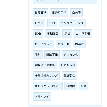
診療日程
日帰り手術
白内障
目やに
充血
コンタクトレンズ
SDGs
早期発見
症状
白内障手術
ロービジョン
眼科一般
横浜市
眼科
眼瞼下垂
逆さまつ毛
網膜硝子体手術
ものもらい
多焦点眼内レンズ
黄斑変性
オルソケラトロジー
緑内障
相談
ドライアイ