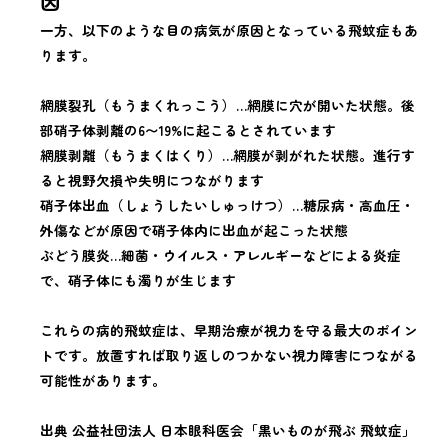
因
一方、以下のような目の病気が原因となっている飛蚊症もあ
ります。
網膜裂孔（もうまくれっこう）…網膜に穴が開いた状態。後
部硝子体剥離の6〜19%に起こるとされています
網膜剥離（もうまくはくり）…網膜が剥がれた状態。進行す
ると視野欠損や失明につながります
硝子体出血（しょうしたいしゅっけつ）…糖尿病・高血圧・
外傷などが原因で硝子体内に出血が起こった状態
ぶどう膜炎…細菌・ウイルス・アレルギーなどによる炎症
で、硝子体にも濁りが生じます
これらの病的飛蚊症は、早期治療が視力を守る最大のポイン
トです。放置すれば取り返しのつかない視力障害につながる
可能性があります。
出典 公益社団法人 日本眼科医会「黒いものが飛ぶ 飛蚊症」