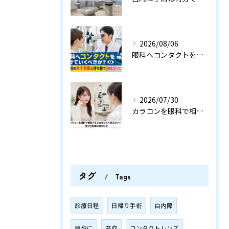
2026/08/06
眼科へコンタクトをつけていくべきか？検査別の外す判断と持ち物で無駄足ゼロの指南
2026/07/30
カラコンを眼科で相談するときはなんて言えばいい？受付や診察の例文付き
タグ
Tags
診療日程
日帰り手術
白内障
目やに
充血
コンタクトレンズ