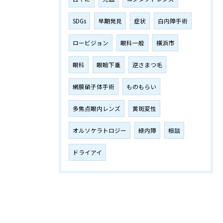
SDGs
早期発見
症状
白内障手術
ロービジョン
眼科一般
横浜市
眼科
眼瞼下垂
逆さまつ毛
網膜硝子体手術
ものもらい
多焦点眼内レンズ
黄斑変性
オルソケラトロジー
緑内障
相談
ドライアイ