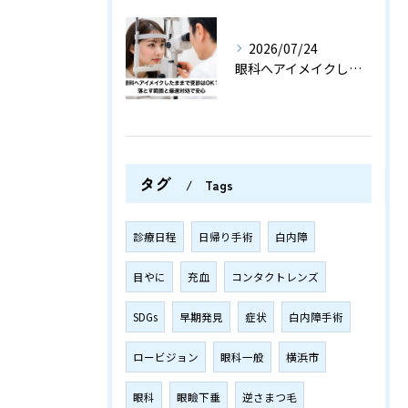
2026/07/24
眼科へアイメイクしたままで受診はOK？落とす範囲と最速対処で安心
タグ
Tags
診療日程
日帰り手術
白内障
目やに
充血
コンタクトレンズ
SDGs
早期発見
症状
白内障手術
ロービジョン
眼科一般
横浜市
眼科
眼瞼下垂
逆さまつ毛