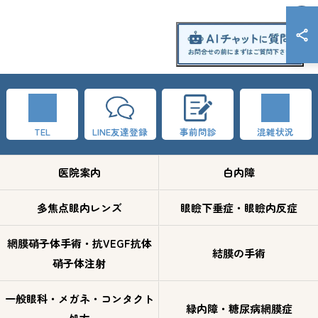
TEL
LINE友達登録
事前問診
混雑状況
医院案内
白内障
多焦点眼内レンズ
眼瞼下垂症・眼瞼内反症
網膜硝子体手術・抗VEGF抗体
結膜の手術
硝子体注射
一般眼科・メガネ・コンタクト
緑内障・糖尿病網膜症