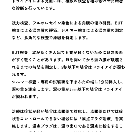
ドライアイによる充血には、複数の検査を組み合わせた精密
な診断を行っています。
視力検査、フルオレセイン染色による角膜の傷の確認、BUT
検査による涙の質の評価、シルマー検査による涙の量の測定
など、多角的な検査で原因を特定します。
BUT検査：涙がたくさん出ても質が良くないために目の表面
がすぐ乾くことがあります。目を開いてから涙の膜が破壊さ
れるまでの時間を測定し、5秒以下の場合はドライアイが疑わ
れます。
シルマー検査：専用の試験紙を下まぶたの端に5分間挿入し、
涙の量を測定します。涙の量が5mm以下の場合はドライアイ
が疑われます。
治療は症状が軽い場合は点眼薬で対応し、点眼薬だけでは症
状をコントロールできない場合には「涙点プラグ治療」を実
施します。涙点プラグは、涙の出口である涙点に栓をするこ