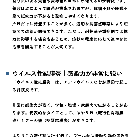
粘り気のある黄色や黄緑色の目やにが増えるのが特徴です。
普段は涙によって細菌が排出されますが、体調不良や睡眠不
足で抵抗力が下がると発症しやすくなります。
片目だけに発症することが多く、適切な抗菌点眼薬により短
期間で改善が期待できます。ただし、耐性菌や重症例では視
力に影響する場合もあるため、症状の程度に応じて速やかに
治療を開始することが大切です。
ウイルス性結膜炎｜感染力が非常に強い
「ウイルス性結膜炎」は、アデノウイルスなどが原因で起こ
る結膜炎です。
非常に感染力が強く、学校・職場・家庭内で広がることがあ
ります。代表的なタイプとして、はやり目（流行性角結膜
炎）とプール熱（咽頭結膜炎）があります。
はやり目の潜伏期は7〜10日で、プール熱は発熱や喉の痛みを