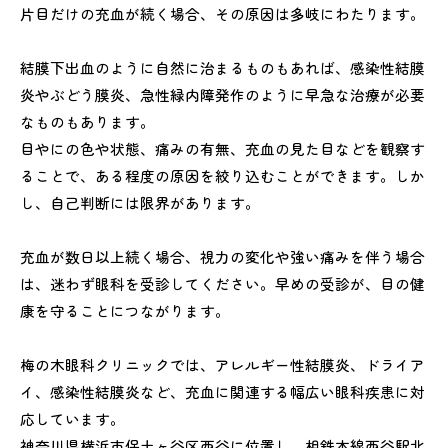
片目だけの充血が続く場合、その原因は多岐にわたります。
結膜下出血のように自然に治まるものもあれば、感染性結膜
炎やぶどう膜炎、急性緑内障発作のように早急な治療が必要
なものもあります。
目やにの色や状態、痛みの有無、充血の見た目などを観察す
ることで、ある程度の原因を絞り込むことができます。しか
し、自己判断には限界があります。
充血が数日以上続く場合、視力の変化や強い痛みを伴う場合
は、迷わず眼科を受診してください。早めの受診が、目の健
康を守ることにつながります。
梅の木眼科クリニックでは、アレルギー性結膜炎、ドライア
イ、感染性結膜炎など、充血に関連する幅広い眼科疾患に対
応しています。
神奈川県横浜市保土ヶ谷区西谷に位置し、相鉄本線西谷駅北