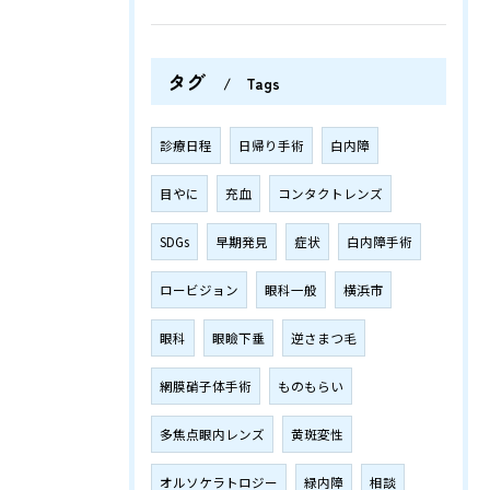
タグ
Tags
診療日程
日帰り手術
白内障
目やに
充血
コンタクトレンズ
SDGs
早期発見
症状
白内障手術
ロービジョン
眼科一般
横浜市
眼科
眼瞼下垂
逆さまつ毛
網膜硝子体手術
ものもらい
多焦点眼内レンズ
黄斑変性
オルソケラトロジー
緑内障
相談