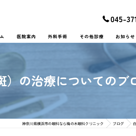
045-37
ム
医院案内
外科手術
その他診療
お知らせ
白内障
一般眼科・メガネ・コンタク
眼瞼下垂症・眼瞼内反症
緑内障・糖尿病網膜症
斑）の治療についてのブ
網膜硝子体手術・抗VEGF抗体硝子体注射
加齢黄斑変性・網膜静脈閉塞
結膜の手術
小児眼科・近視治療
神奈川県横浜市の眼科なら梅の木眼科クリニック
ブログ