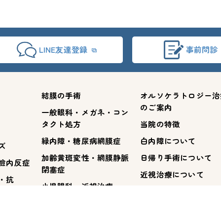
LINE友達登録
事前問診
結膜の手術
オルソケラトロジー治
のご案内
一般眼科・メガネ・コン
タクト処方
当院の特徴
緑内障・糖尿病網膜症
白内障について
ズ
加齢黄斑変性・網膜静脈
日帰り手術について
瞼内反症
閉塞症
近視治療について
・抗
小児眼科・近視治療
体注射
視力検査について