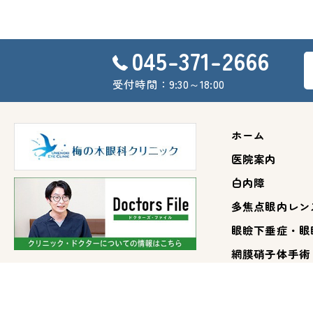
045-371-2666
受付時間：9:30～18:00
ホーム
医院案内
白内障
多焦点眼内レン
眼瞼下垂症・眼
網膜硝子体手術
VEGF抗体硝子