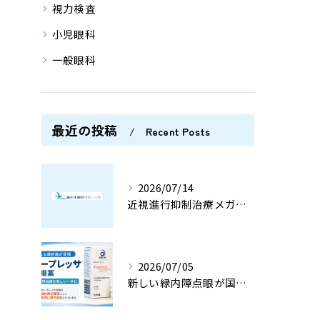
視力検査
小児眼科
一般眼科
最近の投稿
Recent Posts
2026/07/14
近視進行抑制治療メガネ、ミヨスマートとは？
2026/07/05
新しい緑内障点眼が国内承認されました〈横浜市 梅の木眼科クリニック〉