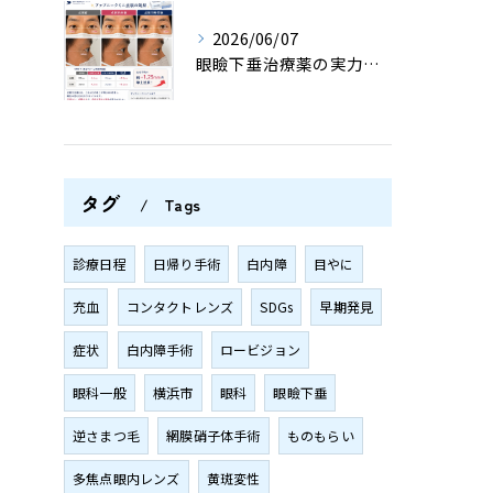
2026/06/07
眼瞼下垂治療薬の実力は？〈横浜市 梅の木眼科クリニック〉
タグ
Tags
診療日程
日帰り手術
白内障
目やに
充血
コンタクトレンズ
SDGs
早期発見
症状
白内障手術
ロービジョン
眼科一般
横浜市
眼科
眼瞼下垂
逆さまつ毛
網膜硝子体手術
ものもらい
多焦点眼内レンズ
黄斑変性