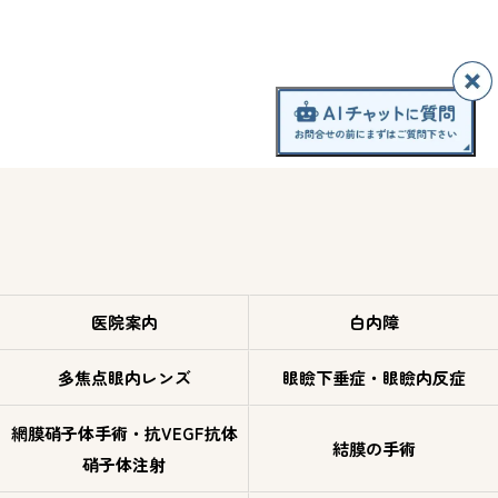
医院案内
白内障
多焦点眼内レンズ
眼瞼下垂症・眼瞼内反症
網膜硝子体手術・抗VEGF抗体
結膜の手術
硝子体注射