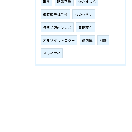
眼科
眼瞼下垂
逆さまつ毛
網膜硝子体手術
ものもらい
多焦点眼内レンズ
黄斑変性
オルソケラトロジー
緑内障
相談
ドライアイ