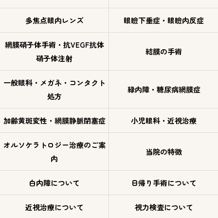
多焦点眼内レンズ
眼瞼下垂症・眼瞼内反症
網膜硝子体手術・抗VEGF抗体
結膜の手術
硝子体注射
一般眼科・メガネ・コンタクト
緑内障・糖尿病網膜症
処方
加齢黄斑変性・網膜静脈閉塞症
小児眼科・近視治療
オルソケラトロジー治療のご案
当院の特徴
内
白内障について
日帰り手術について
近視治療について
視力検査について