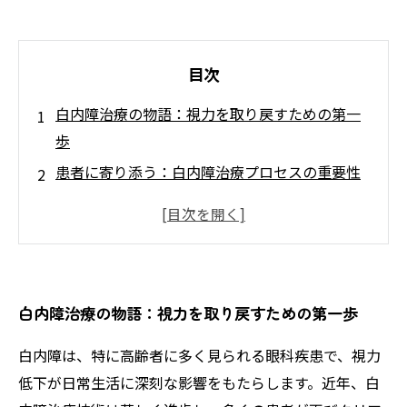
目次
白内障治療の物語：視力を取り戻すための第一
歩
患者に寄り添う：白内障治療プロセスの重要性
手術を超えて：白内障治療におけるアフターケ
アの秘訣
個別ニーズへの配慮：患者一人ひとりの物語
丁寧なケアがもたらす生活の質の向上
白内障治療の物語：視力を取り戻すための第一歩
家族も支える：白内障を抱える患者への応援
白内障を乗り越える：全ての患者に希望を与え
白内障は、特に高齢者に多く見られる眼科疾患で、視力
る物語
低下が日常生活に深刻な影響をもたらします。近年、白