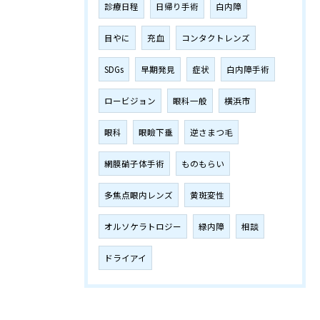
診療日程
日帰り手術
白内障
目やに
充血
コンタクトレンズ
SDGs
早期発見
症状
白内障手術
ロービジョン
眼科一般
横浜市
眼科
眼瞼下垂
逆さまつ毛
網膜硝子体手術
ものもらい
多焦点眼内レンズ
黄斑変性
オルソケラトロジー
緑内障
相談
ドライアイ