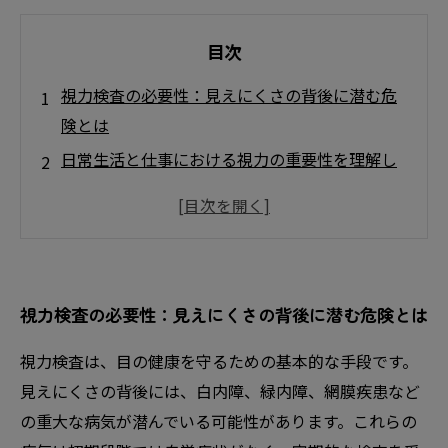
目次
視力検査の必要性：見えにくさの背後に潜む危
険とは
日常生活と仕事における視力の重要性を理解し
よう
視力検査の流れ：簡単にできるあなたの目の健
康チェック
早期発見がカギ！視力低下を防ぐためにできる
視力検査の必要性：見えにくさの背後に潜む危険とは
こと
目の病気を未然に防ぐ：視力検査がもたらす安
視力検査は、目の健康を守るための基本的な手段です。
心
見えにくさの背後には、白内障、緑内障、網膜疾患など
健やかな目を保つために必要な定期検査の重要
の重大な病気が潜んでいる可能性があります。これらの
性