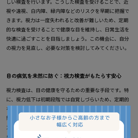
しい検査を行います。こうした検査を受けることで、近
視や遠視、白内障、緑内障などのリスクを早期に把握で
きます。視力は一度失われると改善が難しいため、定期
的な検査を受けることで健康な目を維持し、日常生活を
快適に過ごすことを目指しましょう。この機会に、自分
の視力を見直し、必要な対策を検討してみてください。
目の病気を未然に防ぐ：視力検査がもたらす安心
視力検査は、目の健康を守るための重要な手段です。特
に、視力低下は初期段階では自覚しづらいため、定期的
な検査が必要です。視力検査を受けることで、視覚の状
態を確認できるだけでなく、近視や遠視、老眼などの視
力の問題を早期に発見することができます。また、これ
らの視力の問題が進行すると、日常生活や仕事に悪影響