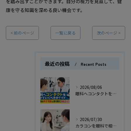
を踏み出すことができます。自分の視力を見直して、健
康を守る知識を深める良い機会です。
< 前のページ
一覧に戻る
次のページ >
最近の投稿
Recent Posts
2026/08/06
眼科へコンタクトをつけていくべきか？検査別の外す判断と持ち物で無駄足ゼロの指南
2026/07/30
カラコンを眼科で相談するときはなんて言えばいい？受付や診察の例文付き