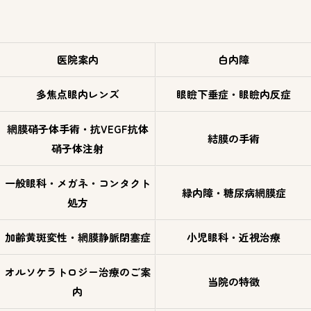
医院案内
白内障
多焦点眼内レンズ
眼瞼下垂症・眼瞼内反症
網膜硝子体手術・抗VEGF抗体
結膜の手術
硝子体注射
一般眼科・メガネ・コンタクト
緑内障・糖尿病網膜症
処方
加齢黄斑変性・網膜静脈閉塞症
小児眼科・近視治療
オルソケラトロジー治療のご案
当院の特徴
内