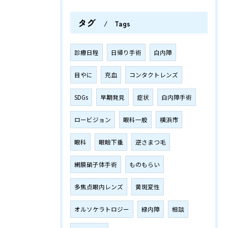
タグ
Tags
診療日程
日帰り手術
白内障
目やに
充血
コンタクトレンズ
SDGs
早期発見
症状
白内障手術
ロービジョン
眼科一般
横浜市
眼科
眼瞼下垂
逆さまつ毛
網膜硝子体手術
ものもらい
多焦点眼内レンズ
黄斑変性
オルソケラトロジー
緑内障
相談