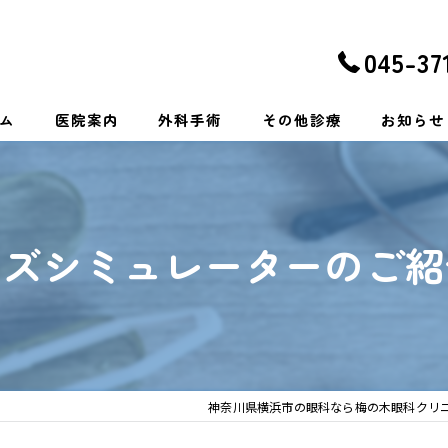
045-37
ム
医院案内
外科手術
その他診療
お知らせ
白内障
一般眼科・メガネ・コンタク
眼瞼下垂症・眼瞼内反症
緑内障・糖尿病網膜症
ンズシミュレーターのご紹
網膜硝子体手術・抗VEGF抗体硝子体注射
加齢黄斑変性・網膜静脈閉塞
結膜の手術
小児眼科・近視治療
神奈川県横浜市の眼科なら梅の木眼科クリ