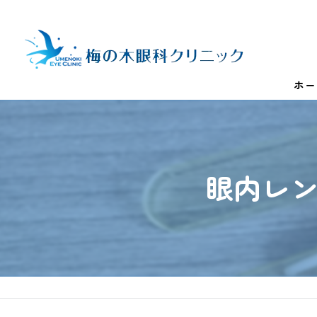
ホー
眼内レ