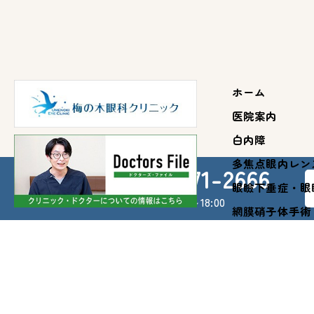
ホーム
医院案内
白内障
多焦点眼内レン
045-371-2666
眼瞼下垂症・眼
受付時間：9:30～18:00
網膜硝子体手術
VEGF抗体硝子