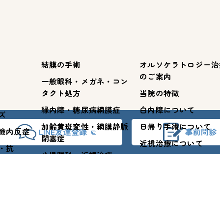
結膜の手術
オルソケラトロジー治
のご案内
一般眼科・メガネ・コン
タクト処方
当院の特徴
緑内障・糖尿病網膜症
白内障について
ズ
加齢黄斑変性・網膜静脈
日帰り手術について
瞼内反症
LINE友達登録
事前問診
閉塞症
近視治療について
・抗
小児眼科・近視治療
体注射
視力検査について
© 2026 神奈川県横浜市の眼科なら梅の木眼科クリニック ALL RIGHTS RESERVED