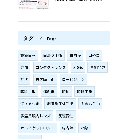
タグ
Tags
診療日程
日帰り手術
白内障
目やに
充血
コンタクトレンズ
SDGs
早期発見
症状
白内障手術
ロービジョン
眼科一般
横浜市
眼科
眼瞼下垂
逆さまつ毛
網膜硝子体手術
ものもらい
多焦点眼内レンズ
黄斑変性
オルソケラトロジー
緑内障
相談