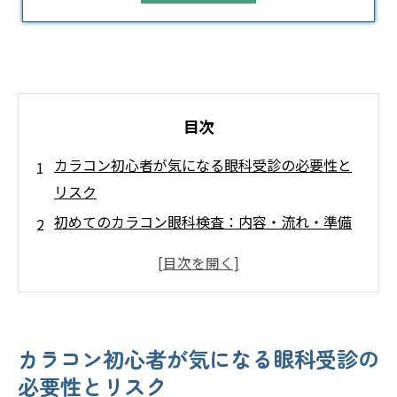
目次
カラコン初心者が気になる眼科受診の必要性と
リスク
初めてのカラコン眼科検査：内容・流れ・準備
の解説
カラコンの種類別選び方：度なし・度ありの最
適選択基準
眼科受診時のカラコン料金相場と費用の内訳
カラコン初心者が気になる眼科受診の
医院概要
必要性とリスク