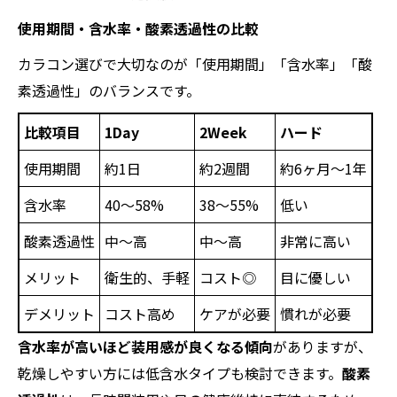
使用期間・含水率・酸素透過性の比較
カラコン選びで大切なのが「使用期間」「含水率」「酸
素透過性」のバランスです。
比較項目
1Day
2Week
ハード
使用期間
約1日
約2週間
約6ヶ月〜1年
含水率
40〜58%
38〜55%
低い
酸素透過性
中〜高
中〜高
非常に高い
メリット
衛生的、手軽
コスト◎
目に優しい
デメリット
コスト高め
ケアが必要
慣れが必要
含水率が高いほど装用感が良くなる傾向
がありますが、
乾燥しやすい方には低含水タイプも検討できます。
酸素