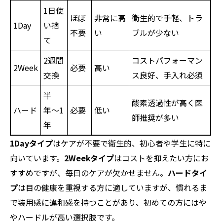
1日使
ほぼ
非常に高
衛生的で手軽、トラ
1Day
い捨
不要
い
ブルが少ない
て
2週間
コストパフォーマン
2Week
必要
高い
交換
ス良好、手入れ必須
半
酸素透過性が高く医
ハード
年〜1
必要
低い
師推奨が多い
年
1Dayタイプ
はケアが不要で衛生的、初心者や学生に特に
向いています。
2Weekタイプ
はコストを抑えたい方にお
すすめですが、毎日のケアが欠かせません。
ハードタイ
プ
は目の健康を重視する方に適していますが、慣れるま
で装用感に違和感を持つことがあり、初めての方にはや
やハードルが高い選択肢です。