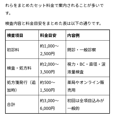
れらをまとめたセット料金で案内されることが多いで
す。
検査内容と料金目安をまとめた表は以下の通りです。
検査項目
料金目安
内容例
約1,000～
初診料
問診・一般診察
2,500円
約2,000～
視力・BC・直径・涙
検査・処方料
3,500円
液量検査
処方箋発行（追
約500～
薬局やオンライン販
加時）
1,500円
売用
約3,000～
初回は全項目込みが
合計
6,000円
一般的